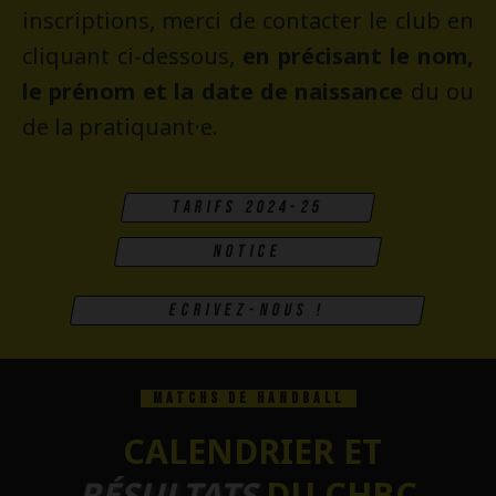
inscriptions, merci de contacter le club en
cliquant ci-dessous,
en précisant le nom,
le prénom et la date de naissance
du ou
de la pratiquant·e.
tarifs 2024-25
notice
Ecrivez-nous !
MATCHS DE HANDBALL
CALENDRIER ET
RÉSULTATS
DU CHBC