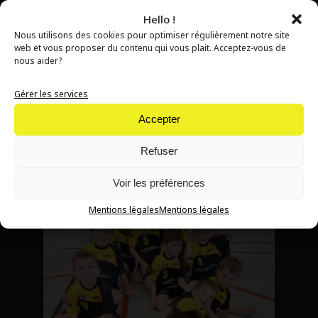
handball ou simplement se faire plaisir entre passionnés
(Handloisir).
Hello !
Nous utilisons des cookies pour optimiser régulièrement notre site
Les entrainements se déroulent au sein des 2 gymnases de
web et vous proposer du contenu qui vous plait. Acceptez-vous de
nous aider?
Cruseilles : le Gymnase Intercommunal de Communauté de
Communes de Cruseilles et le Gymnase municipal. Deux
Gérer les services
espaces, deux ambiances, mais un seul et même but :
s'amuser, partager et fédérer une équipe autour du hand.
Accepter
Refuser
Lieux & dates des entrainements
Voir les préférences
Mentions légales
Mentions légales