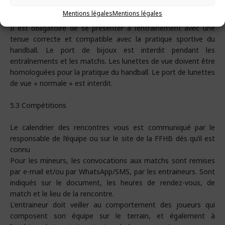
5.2 Tenue vestimentaire
Mentions légales
Mentions légales
Il est obligatoire de se présenter à l’entraînement avec une
tenue correcte et compatible avec la pratique sportive du
handball. Le port de bijoux est interdit pendant les
entraînements et les matchs. Les lunettes de vue doivent être
homologuées pour la pratique du handball. Le port de lunettes
de vue « normale » est interdit.
5.3 Compétitions
Le calendrier des rencontres vous est communiqué par le
responsable de l’équipe ou sur le site de la FFHB dès qu’il est
connu
Pour les mineurs, les convocations aux matchs sont remises
par e-mail et/ou par WhatsApp/SMS, par les entraineurs. Sont
indiqués sur le document, les heures de rendez-vous, de
match et le lieu de la rencontre.
L'entraineur doit veiller au comportement des joueurs qui
composent son équipe sur le terrain, et également à