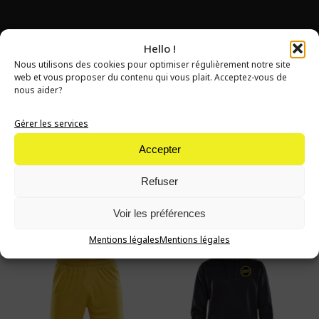
Hello !
Nous utilisons des cookies pour optimiser régulièrement notre site
web et vous proposer du contenu qui vous plait. Acceptez-vous de
nous aider?
Gérer les services
J'ÉQUIPE MON ENFANT
Accepter
LA
BOUTIQUE
DU CHBC
Refuser
Voir les préférences
Mentions légales
Mentions légales