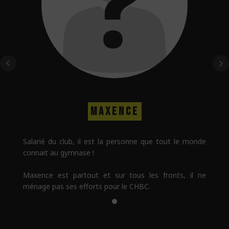
MAXENCE
 monde
Salarié du club, il est la personne que tout le monde
Salar
connait au gymnase !
conn
il ne
Maxence est partout et sur tous les fronts, il ne
Maxe
ménage pas ses efforts pour le CHBC.
ména