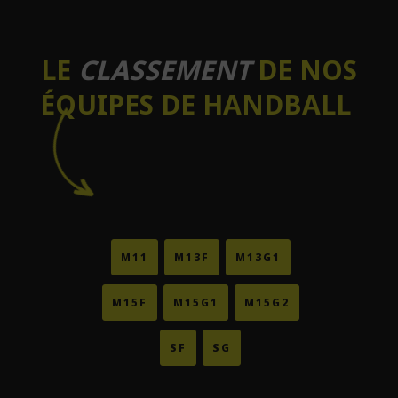
LE
CLASSEMENT
DE NOS
ÉQUIPES DE HANDBALL
M11
M13F
M13G1
M15F
M15G1
M15G2
SF
SG